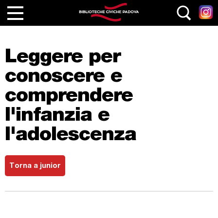
Salta al contenuto principale
Home
Leggere per
Le Biblioteche
conoscere e
Servizi
comprendere
Cataloghi
l'infanzia e
Collezioni
l'adolescenza
Eventi e Attività
Le nostre rubriche
Torna a junior
Junior
Generazione Z