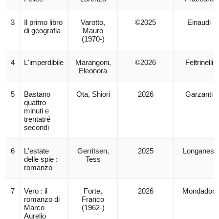
3
Il primo libro
Varotto,
©2025
Einaudi
di geografia
Mauro
(1970-)
4
L'imperdibile
Marangoni,
©2026
Feltrinelli
Eleonora
5
Bastano
Ota, Shiori
2026
Garzanti
quattro
minuti e
trentatré
secondi
6
L'estate
Gerritsen,
2025
Longanesi
delle spie :
Tess
romanzo
7
Vero : il
Forte,
2026
Mondadori
romanzo di
Franco
Marco
(1962-)
Aurelio