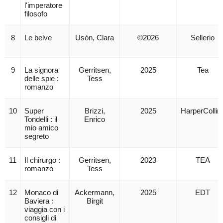
l'imperatore
filosofo
8
Le belve
Usón, Clara
©2026
Sellerio
9
La signora
Gerritsen,
2025
Tea
delle spie :
Tess
romanzo
10
Super
Brizzi,
2025
HarperCollin
Tondelli : il
Enrico
mio amico
segreto
11
Il chirurgo :
Gerritsen,
2023
TEA
romanzo
Tess
12
Monaco di
Ackermann,
2025
EDT
Baviera :
Birgit
viaggia con i
consigli di