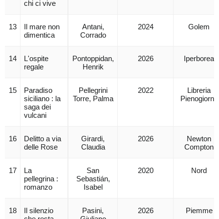
chi ci vive
13
Il mare non
Antani,
2024
Golem
dimentica
Corrado
14
L'ospite
Pontoppidan,
2026
Iperborea
regale
Henrik
15
Paradiso
Pellegrini
2022
Libreria
siciliano : la
Torre, Palma
Pienogiorno
saga dei
vulcani
16
Delitto a via
Girardi,
2026
Newton
delle Rose
Claudia
Compton
17
La
San
2020
Nord
pellegrina :
Sebastián,
romanzo
Isabel
18
Il silenzio
Pasini,
2026
Piemme
che resta
Giuliano