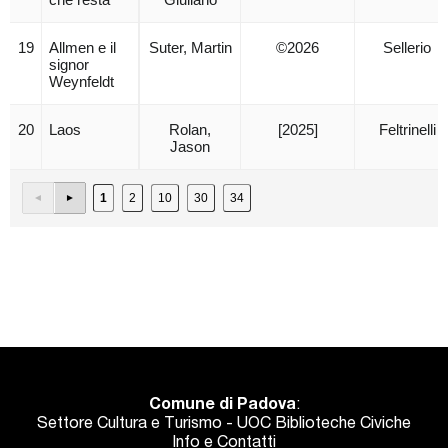
19
Allmen e il
Suter, Martin
©2026
Sellerio
signor
Weynfeldt
20
Laos
Rolan,
[2025]
Feltrinelli
Jason
1
2
10
30
34
Comune di Padova
:
Settore Cultura e Turismo - UOC Biblioteche Civiche
Info e Contatti