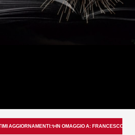
RNAMENTI:✨IN OMAGGIO A: FRANCESCO GUCCINI ✨LIB