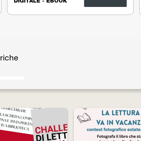
DIGITALE - EBOOK
briche