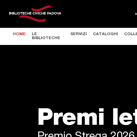
Salta al contenuto principale
HOME
LE
SERVIZI
CATALOGHI
COLL
BIBLIOTECHE
Premi le
Premio Strega 2026