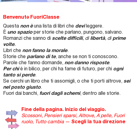
Premi letterari
Novità in biblioteca
Benvenutə
FuoriClasse
Questa
non è
una lista di libri che
devi
leggere.
È
uno spazio
per storie che parlano, pungono, salvano.
Romanzi che sanno di
scelte difficili
, di
libertà
, di
prime
volte
.
Libri che
non fanno la morale
.
Storie che
parlano di te
, anche se non ti conoscono.
Parole che fanno domande,
non danno risposte
.
Per chi
è in bilico, per chi ha fame di futuro, per chi
ogni
tanto si perde
.
Se cerchi un libro che ti assomigli, o che ti porti altrove,
sei
nel posto giusto
.
Fuori dai banchi,
fuori dagli schemi
, dentro alle storie.
Fine della pagina. Inizio del viaggio.
Scossoni, Pensieri sparsi, Altrove, A pelle, Fuori
ruolo, Tutto cambia
—
Scegli la tua direzione