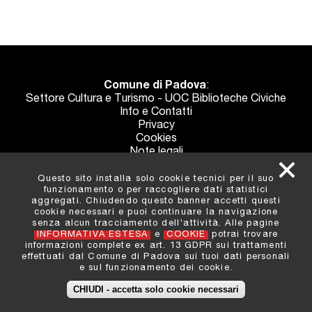
Comune di Padova
:
Settore Cultura e Turismo - UOC Biblioteche Civiche
Info e Contatti
Privacy
Cookies
Note legali
Crediti
Questo sito installa solo cookie tecnici per il suo
funzionamento o per raccogliere dati statistici
aggregati. Chiudendo questo banner accetti questi
cookie necessari e puoi continuare la navigazione
senza alcun tracciamento dell'attività. Alle pagine
Realizzato con il contributo del Ministero per i beni e le attività
INFORMATIVA ESTESA
e
COOKIE
potrai trovare
culturali e per il turismo - Direzione generale Biblioteche e diritto
informazioni complete ex art. 13 GDPR sui trattamenti
d’autore
effettuati dal Comune di Padova sui tuoi dati personali
Fondo per la promozione della lettura, della tutela e della
e sul funzionamento dei cookie.
valorizzazione del patrimonio librario 2020
CHIUDI - accetta solo cookie necessari