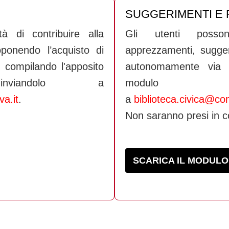
SUGGERIMENTI E 
tà di contribuire alla
Gli utenti posson
oponendo l’acquisto di
apprezzamenti, sugger
e, compilando l'apposito
autonomamente via ma
iandolo a
modulo 
a.it
.
a
biblioteca.civica@co
Non saranno presi in c
SCARICA IL MODULO