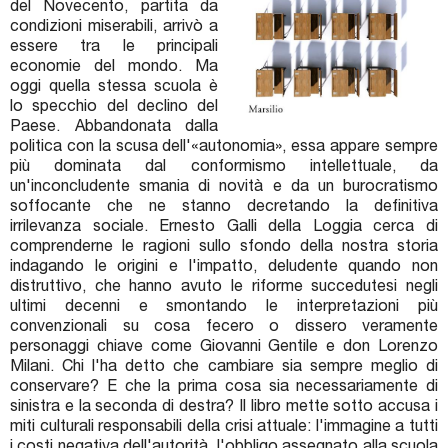
del Novecento, partita da
condizioni miserabili, arrivò a
essere tra le principali
economie del mondo. Ma
oggi quella stessa scuola è
lo specchio del declino del
Paese. Abbandonata dalla
politica con la scusa dell'«autonomia», essa appare sempre
più dominata dal conformismo intellettuale, da
un'inconcludente smania di novità e da un burocratismo
soffocante che ne stanno decretando la definitiva
irrilevanza sociale. Ernesto Galli della Loggia cerca di
comprenderne le ragioni sullo sfondo della nostra storia
indagando le origini e l'impatto, deludente quando non
distruttivo, che hanno avuto le riforme succedutesi negli
ultimi decenni e smontando le interpretazioni più
convenzionali su cosa fecero o dissero veramente
personaggi chiave come Giovanni Gentile e don Lorenzo
Milani. Chi l'ha detto che cambiare sia sempre meglio di
conservare? E che la prima cosa sia necessariamente di
sinistra e la seconda di destra? Il libro mette sotto accusa i
miti culturali responsabili della crisi attuale: l'immagine a tutti