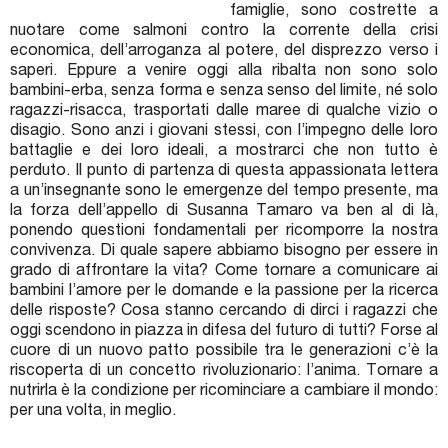
famiglie, sono costrette a
nuotare come salmoni contro la corrente della crisi
economica, dell’arroganza al potere, del disprezzo verso i
saperi. Eppure a venire oggi alla ribalta non sono solo
bambini-erba, senza forma e senza senso del limite, né solo
ragazzi-risacca, trasportati dalle maree di qualche vizio o
disagio. Sono anzi i giovani stessi, con l’impegno delle loro
battaglie e dei loro ideali, a mostrarci che non tutto è
perduto. Il punto di partenza di questa appassionata lettera
a un’insegnante sono le emergenze del tempo presente, ma
la forza dell’appello di Susanna Tamaro va ben al di là,
ponendo questioni fondamentali per ricomporre la nostra
convivenza. Di quale sapere abbiamo bisogno per essere in
grado di affrontare la vita? Come tornare a comunicare ai
bambini l’amore per le domande e la passione per la ricerca
delle risposte? Cosa stanno cercando di dirci i ragazzi che
oggi scendono in piazza in difesa del futuro di tutti? Forse al
cuore di un nuovo patto possibile tra le generazioni c’è la
riscoperta di un concetto rivoluzionario: l’anima. Tornare a
nutrirla è la condizione per ricominciare a cambiare il mondo:
per una volta, in meglio.