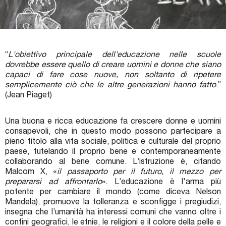
Premi letterari
Novità in biblioteca
“
L'obiettivo principale dell'educazione nelle scuole
dovrebbe essere quello di creare uomini e donne che siano
capaci di fare cose nuove, non soltanto di ripetere
semplicemente ciò che le altre generazioni hanno fatto
.”
(Jean Piaget)
Una buona e ricca educazione fa crescere donne e uomini
consapevoli, che in questo modo possono partecipare a
pieno titolo alla vita sociale, politica e culturale del proprio
paese, tutelando il proprio bene e contemporaneamente
collaborando al bene comune. L’istruzione è, citando
Malcom X, «
il passaporto per il futuro, il mezzo per
prepararsi ad affrontarlo
». L’educazione è l'arma più
potente per cambiare il mondo (come diceva Nelson
Mandela), promuove la tolleranza e sconfigge i pregiudizi,
insegna che l’umanità ha interessi comuni che vanno oltre i
confini geografici, le etnie, le religioni e il colore della pelle e