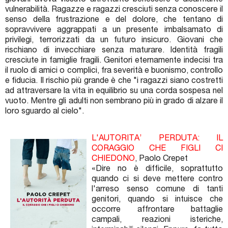
giovani aveva vissuto altrettanto benessere e disarmante
vulnerabilità. Ragazze e ragazzi cresciuti senza conoscere il
senso della frustrazione e del dolore, che tentano di
sopravvivere aggrappati a un presente imbalsamato di
privilegi, terrorizzati da un futuro insicuro. Giovani che
rischiano di invecchiare senza maturare. Identità fragili
cresciute in famiglie fragili. Genitori eternamente indecisi tra
il ruolo di amici o complici, fra severità e buonismo, controllo
e fiducia. Il rischio più grande è che "i ragazzi siano costretti
ad attraversare la vita in equilibrio su una corda sospesa nel
vuoto. Mentre gli adulti non sembrano più in grado di alzare il
loro sguardo al cielo".
L'AUTORITA’ PERDUTA: IL
CORAGGIO CHE FIGLI CI
CHIEDONO
, Paolo Crepet
«Dire no è difficile, soprattutto
quando ci si deve mettere contro
l'arreso senso comune di tanti
genitori, quando si intuisce che
occorre affrontare battaglie
campali, reazioni isteriche,