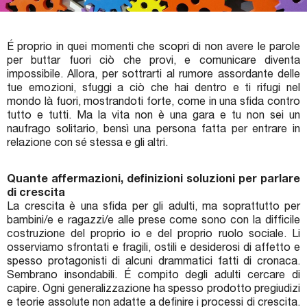
Premi letterari
Novità in biblioteca
É proprio in quei momenti che scopri di non avere le parole
per buttar fuori ciò che provi, e comunicare diventa
impossibile. Allora, per sottrarti al rumore assordante delle
tue emozioni, sfuggi a ciò che hai dentro e ti rifugi nel
mondo là fuori, mostrandoti forte, come in una sfida contro
tutto e tutti. Ma la vita non è una gara e tu non sei un
naufrago solitario, bensì una persona fatta per entrare in
relazione con sé stessa e gli altri.
Quante affermazioni, definizioni soluzioni per parlare
di crescita
La crescita è una sfida per gli adulti, ma soprattutto per
bambini/e e ragazzi/e alle prese come sono con la difficile
costruzione del proprio io e del proprio ruolo sociale. Li
osserviamo sfrontati e fragili, ostili e desiderosi di affetto e
spesso protagonisti di alcuni drammatici fatti di cronaca.
Sembrano insondabili. É compito degli adulti cercare di
capire. Ogni generalizzazione ha spesso prodotto pregiudizi
e teorie assolute non adatte a definire i processi di crescita.