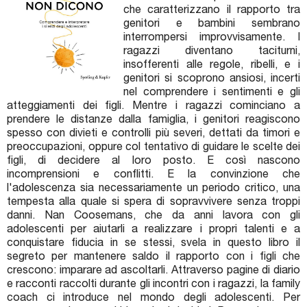
che caratterizzano il rapporto tra
genitori e bambini sembrano
interrompersi improvvisamente. I
ragazzi diventano taciturni,
insofferenti alle regole, ribelli, e i
genitori si scoprono ansiosi, incerti
nel comprendere i sentimenti e gli
atteggiamenti dei figli. Mentre i ragazzi cominciano a
prendere le distanze dalla famiglia, i genitori reagiscono
spesso con divieti e controlli più severi, dettati da timori e
preoccupazioni, oppure col tentativo di guidare le scelte dei
figli, di decidere al loro posto. E così nascono
incomprensioni e conflitti. E la convinzione che
l'adolescenza sia necessariamente un periodo critico, una
tempesta alla quale si spera di sopravvivere senza troppi
danni. Nan Coosemans, che da anni lavora con gli
adolescenti per aiutarli a realizzare i propri talenti e a
conquistare fiducia in se stessi, svela in questo libro il
segreto per mantenere saldo il rapporto con i figli che
crescono: imparare ad ascoltarli. Attraverso pagine di diario
e racconti raccolti durante gli incontri con i ragazzi, la family
coach ci introduce nel mondo degli adolescenti. Per