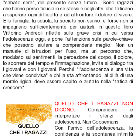
"sabato sera", del presente senza futuro... Sono ragazzi
che hanno perso fiducia in sé stessi e negli altri, che faticano
a superare ogni difficoltà e ad affrontare il dolore di vivere.
E la famiglia, la scuola, la società non sanno, e forse non si
impegnano sufficientemente per aiutarli. In questo libro
Vittorino Andreoli riflette sulla grave crisi in cui versa
l'adolescenza oggi, e pone l'attenzione sulle parole-chiave
che possono aiutare a comprenderla meglio. Non un
manuale di istruzioni per l'uso, ma un percorso che,
modulato sui sentimenti, la percezione del corpo, il dolore,
lo scorrere del tempo e l'immaginazione, invita al dialogo tra
i giovani e con i giovani. Perché "l'adolescenza è una vita
che viene condivisa" e chi la sta affrontando, al di là di una
morale rigida, deve essere capito e aiutato nella "fatica di
crescere".
QUELLO CHE I RAGAZZI NON
DICONO
: Comprendere e
interpretare i silenzi degli
adolescenti, Nan Coosemans
Con l'arrivo dell'adolescenza, la
confidenza e la spontanea intimità