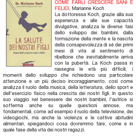
COME FARLI CRESCERE SANI E
FELICI
, Marianne Koch
La dottoressa Koch, grazie alla sua
esperienza e alle sue capacità
divulgative, analizza le diverse fasi
dello sviluppo dei bambini, dalla
formazione della mente e la nascita
della consapevolezza di sé dei primi
mesi di vita al sentimento di
ribellione che inevitabilmente arriva
con la pubertà. La Koch passa in
rassegna le età più difficili, i
momenti dello sviluppo che richiedono una particolare
attenzione e un più deciso incoraggiamento, così come
analizza il ruolo della musica, della letteratura, dello sport e
dell'esercizio fisico nella crescita dei nostri figli. In questo
suo viaggio nel benessere dei nostri bambini, l'autrice si
sofferma anche su quelle questioni annose, ma
fondamentali, come ad esempio il ruolo della televisione, dei
videogiochi, ma anche la violenza e le cattive abitudini
alimentari, spiegandoci cosa dovremmo fare, come e in
quale fase della vita dei nostri ragazzi.