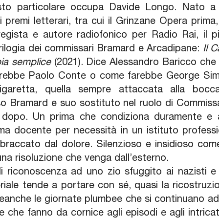
posto particolare occupa Davide Longo. Nato a
si premi letterari, tra cui il Grinzane Opera prima,
, regista e autore radiofonico per Radio Rai, i
 trilogia dei commissari Bramard e Arcadipane:
Il 
ia semplice
(2021). Dice Alessandro Baricco che 
rebbe Paolo Conte o come farebbe George Sime
sigaretta, quella sempre attaccata alla bocc
o Bramard e suo sostituto nel ruolo di Commissa
 il dopo. Un prima che condiziona duramente 
ma docente per necessità in un istituto professi
braccato dal dolore. Silenzioso e insidioso come l
na risoluzione che venga dall’esterno.
 riconoscenza ad uno zio sfuggito ai nazisti e 
riale tende a portare con sé, quasi la ricostruzio
 neanche le giornate plumbee che si continuano ad
e che fanno da cornice agli episodi e agli intrica