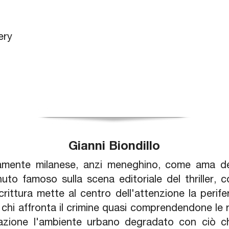
ery
Gianni Biondillo
camente milanese, anzi meneghino, come ama def
nuto famoso sulla scena editoriale del thriller, c
rittura mette al centro dell'attenzione la perifer
 chi affronta il crimine quasi comprendendone le ra
lazione l'ambiente urbano degradato con ciò c