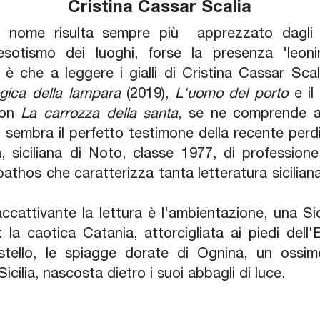
Cristina Cassar Scalia
n nome risulta sempre più apprezzato dagli u
esotismo dei luoghi, forse la presenza 'leon
o è che a leggere i gialli di Cristina Cassar Sc
ogica della lampara
(2019),
L'uomo del porto
e i
 con
La carrozza della santa
, se ne comprende a
, sembra il perfetto testimone della recente per
a, siciliana di Noto, classe 1977, di professione
pathos che caratterizza tanta letteratura siciliana. 
cattivante la lettura è l'ambientazione, una Si
 la caotica Catania, attorcigliata ai piedi dell
ello, le spiagge dorate di Ognina, un ossimor
icilia, nascosta dietro i suoi abbagli di luce.