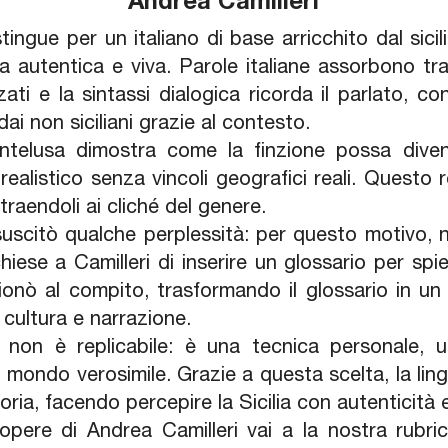
Andrea Camilleri
stingue per un italiano di base arricchito dal sic
a autentica e viva. Parole italiane assorbono tratt
zzati e la sintassi dialogica ricorda il parlato, con
dai non siciliani grazie al contesto.
ntelusa dimostra come la finzione possa diventa
alistico senza vincoli geografici reali. Questo reg
ttraendoli ai cliché del genere.
do suscitò qualche perplessità: per questo motivo,
hiese a Camilleri di inserire un glossario per spieg
sionò al compito, trasformando il glossario in un
, cultura e narrazione.
i non è replicabile: è una tecnica personale, 
un mondo verosimile. Grazie a questa scelta, la li
oria, facendo percepire la Sicilia con autenticità
opere di Andrea Camilleri vai a la nostra rubr