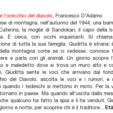
e l'orecchio del diavolo
, Francesco D'Adamo
ese di montagna, nell'autunno del 1944, una bam
Caterina, la moglie di Sandokan, il capo della 
a. È cieca, con occhi inquietanti. Si chiam
ione di tutta la sua famiglia. Giuditta è strana: 
 della montagna come se ci vedesse, conosce t
iere e parla con gli animali. Un giorno scopre 
so e maledetto dove si trova un muro alto e co
ì, Giuditta sente le voci che arrivano dal fond
chio del Diavolo. ascolta le voci e i rumori, e 
ni quando i tedeschi si mettono in moto. Per la 
 tornano in paese. Ma quando all'uscita dalla me
che qualcuno ha fatto la spia e li ha venduti. Giu
iorno e notte, per scoprire chi è il traditore...
Età