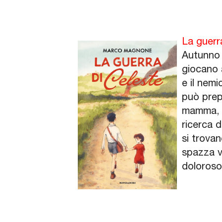
La guerr
Autunno 1
giocano 
e il nemi
può prepa
mamma, c
ricerca d
si trovan
spazza v
doloroso