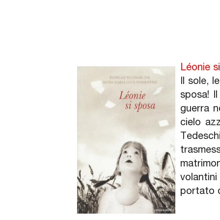
Léonie s
Il sole, 
sposa! Il
guerra n
cielo az
Tedeschi
trasmess
matrimon
volantin
portato d