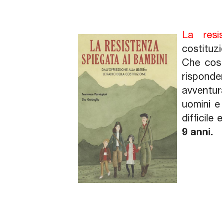
La resi
costituz
Che cos'
risponde
avventur
uomini e
difficile
9 anni.