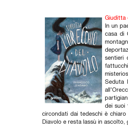
Giuditta 
In un pa
casa di 
montagn
deportaz
sentieri
fattucch
misterio
Seduta l
all'Orec
partigia
dei suoi
circondati dai tedeschi è chiaro 
Diavolo e resta lassù in ascolto, g