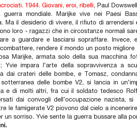
crociati. 1944. Giovani, eroi, ribelli
, Paul Dowswel
 guerra mondiale. Marijke vive nei Paesi Ba
 Ma il desiderio di vivere, il rifiuto di arrendersi
ono loro - ragazzi che in circostanze normali sar
tare a guardare e lasciarsi sopraffare. Invece, 
 combattere, rendere il mondo un posto migliore e 
osa Marijke, armata solo della sua macchina fot
; Yvie impara l'arte della sopravvivenza a scu
a dai crateri delle bombe, e Tomasz, condannat
 sotterranea delle bombe V2, si lancia in un'i
ua e di molti altri, fra cui il soldato tedesco Ro
versati dai convogli dell'occupazione nazista, si 
re le famigerate V2 piovono dal cielo a incenerire
 per un sorriso. Yvie sente la guerra bussare alla 
ni.