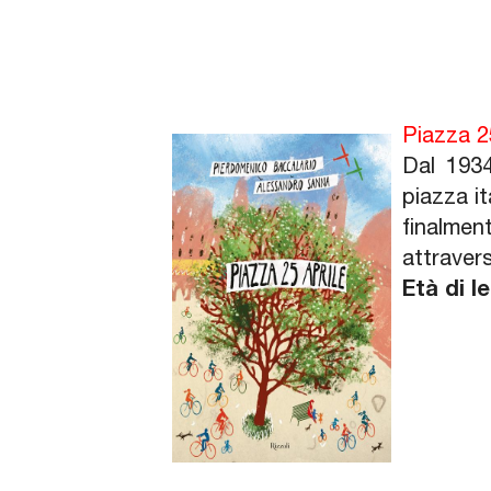
Piazza 2
Dal 1934
piazza it
finalment
attraver
Età di l