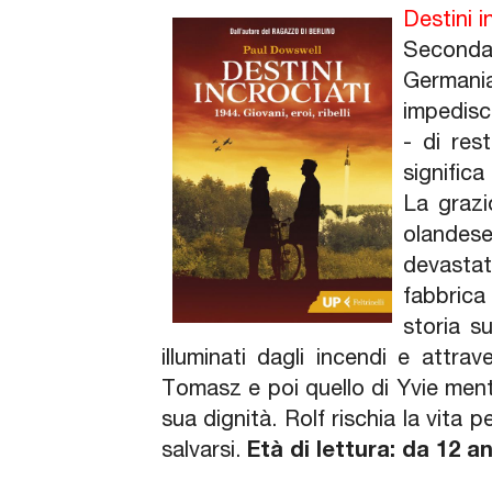
Destini in
Seconda
Germania.
impedisc
- di res
significa
La grazi
olandese
devastat
fabbrica
storia s
illuminati dagli incendi e attra
Tomasz e poi quello di Yvie ment
sua dignità. Rolf rischia la vita
salvarsi.
Età di lettura: da 12 an