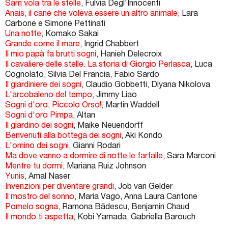
Sam vola tra le stelle
, Fulvia Degl'Innocenti
Anais, il cane che voleva essere un altro animale
, Lara
Carbone e Simone Pettinati
Una notte
, Komako Sakai
Grande come il mare
, Ingrid Chabbert
Il mio papà fa brutti sogni
, Hanieh Delecroix
Il cavaliere delle stelle. La storia di Giorgio Perlasca
, Luca
Cognolato, Silvia Del Francia, Fabio Sardo
Il giardiniere dei sogni
, Claudio Gobbetti, Diyana Nikolova
L'arcobaleno del tempo
, Jimmy Liao
Sogni d'oro, Piccolo Orso!
, Martin Waddell
Sogni d'oro Pimpa
, Altan
Il giardino dei sogni
, Maike Neuendorff
Benvenuti alla bottega dei sogni
, Aki Kondo
L'omino dei sogni
, Gianni Rodari
Ma dove vanno a dormire di notte le farfalle
, Sara Marconi
Mentre tu dormi
, Mariana Ruiz Johnson
Yunis
, Amal Naser
Invenzioni per diventare grandi
, Job van Gelder
Il mostro del sonno
, Maria Vago, Anna Laura Cantone
Pomelo sogna
, Ramona Bădescu, Benjamin Chaud
Il mondo ti aspetta
, Kobi Yamada, Gabriella Barouch