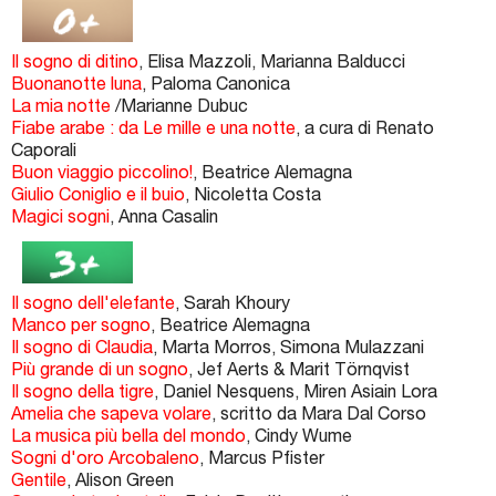
Il sogno di ditino
, Elisa Mazzoli, Marianna Balducci
Buonanotte luna
, Paloma Canonica
La mia notte
/Marianne Dubuc
Fiabe arabe : da Le mille e una notte
, a cura di Renato
Caporali
Buon viaggio piccolino!
, Beatrice Alemagna
Giulio Coniglio e il buio
, Nicoletta Costa
Magici sogni
, Anna Casalin
Il sogno dell'elefante
, Sarah Khoury
Manco per sogno
, Beatrice Alemagna
Il sogno di Claudia
, Marta Morros, Simona Mulazzani
Più grande di un sogno
, Jef Aerts & Marit Törnqvist
Il sogno della tigre
, Daniel Nesquens, Miren Asiain Lora
Amelia che sapeva volare
, scritto da Mara Dal Corso
La musica più bella del mondo
, Cindy Wume
Sogni d'oro Arcobaleno
, Marcus Pfister
Gentile
, Alison Green