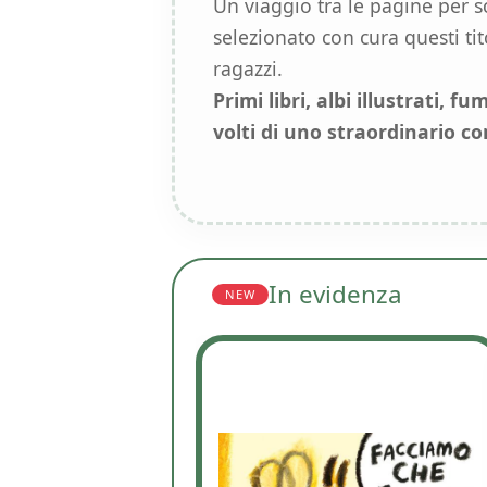
Un viaggio tra le pagine per s
selezionato con cura questi ti
ragazzi.
Primi libri, albi illustrati, f
volti di uno straordinario c
In evidenza
NEW