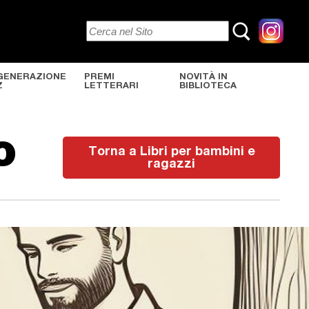
GENERAZIONE
PREMI
NOVITÀ IN
Z
LETTERARI
BIBLIOTECA
o
Torna a Libri per bambini e
ragazzi