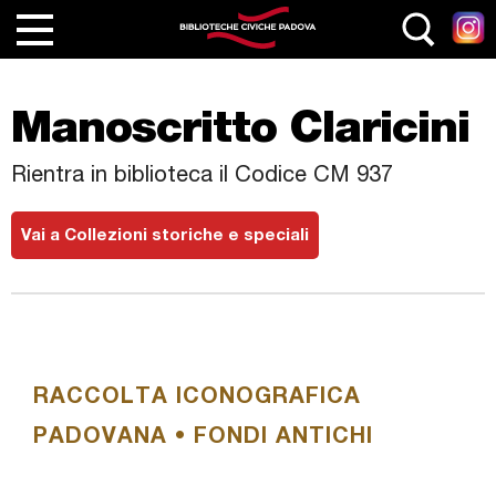
Salta al contenuto principale
Home
Manoscritto Claricini
Le Biblioteche
Rientra in biblioteca il Codice CM 937
Servizi
Cataloghi
Vai a Collezioni storiche e speciali
Collezioni
Eventi e Attività
Le nostre rubriche
RACCOLTA ICONOGRAFICA
Junior
PADOVANA • FONDI ANTICHI
Generazione Z