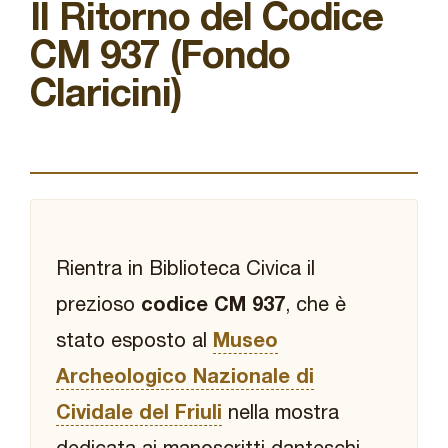
Il Ritorno del Codice
Premi letterari
CM 937 (Fondo
Novità in biblioteca
Claricini)
Rientra in Biblioteca Civica il
prezioso
codice CM 937
, che è
stato esposto al
Museo
Archeologico Nazionale di
Cividale del Friuli
nella mostra