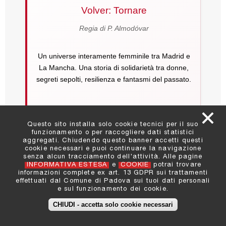
Volver: Tornare
Regia di P. Almodóvar
Un universe interamente femminile tra Madrid e
La Mancha. Una storia di solidarietà tra donne,
segreti sepolti, resilienza e fantasmi del passato.
Leggi di più
Questo sito installa solo cookie tecnici per il suo
funzionamento o per raccogliere dati statistici
aggregati. Chiudendo questo banner accetti questi
cookie necessari e puoi continuare la navigazione
senza alcun tracciamento dell'attività. Alle pagine
➤ Vai al catalogo
INFORMATIVA ESTESA
e
COOKIE
potrai trovare
informazioni complete ex art. 13 GDPR sui trattamenti
effettuati dal Comune di Padova sui tuoi dati personali
e sul funzionamento dei cookie.
CHIUDI - accetta solo cookie necessari