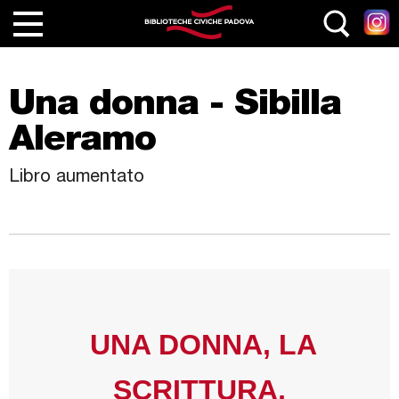
Salta al contenuto principale
Home
Una donna - Sibilla
Le Biblioteche
Aleramo
Servizi
Libro aumentato
Cataloghi
Collezioni
Eventi e Attività
Le nostre rubriche
Junior
UNA DONNA, LA
Generazione Z
SCRITTURA,