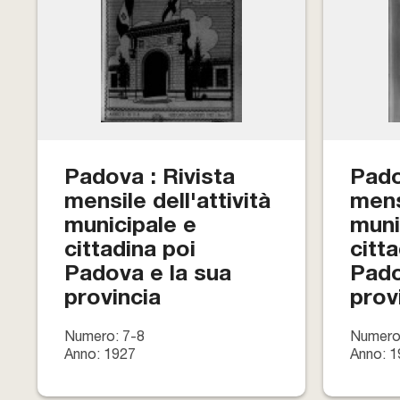
Padova : Rivista
Pado
mensile dell'attività
mensi
municipale e
muni
cittadina poi
citt
Padova e la sua
Pado
provincia
prov
Numero: 7-8
Numero
Anno: 1927
Anno: 1