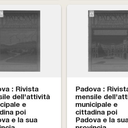
va : Rivista
Padova : Rivist
le dell'attività
mensile dell'att
cipale e
municipale e
adina poi
cittadina poi
va e la sua
Padova e la su