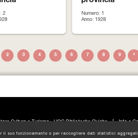
incia
provincia
: 2
Numero: 1
928
Anno: 1928
›
2
3
4
5
6
7
8
9
tore Cultura e Turismo - UOC Biblioteche Civiche
|
Info e Co
er il suo funzionamento o per raccogliere dati statistici aggreg