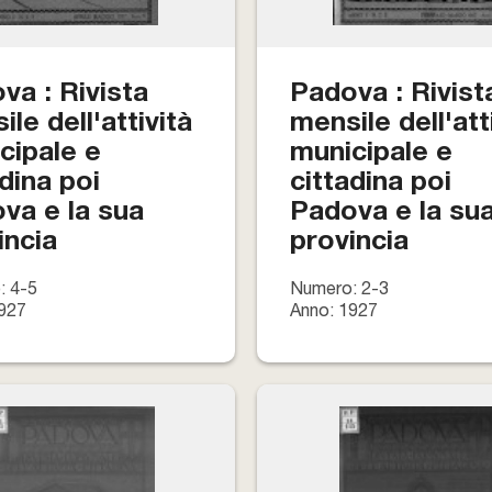
va : Rivista
Padova : Rivist
le dell'attività
mensile dell'att
cipale e
municipale e
adina poi
cittadina poi
va e la sua
Padova e la su
incia
provincia
: 4-5
Numero: 2-3
927
Anno: 1927