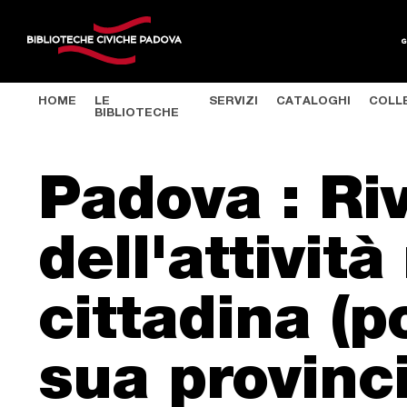
HOME
LE
SERVIZI
CATALOGHI
COLL
BIBLIOTECHE
Salta al contenuto principale
Padova : Ri
dell'attivit
cittadina (p
sua provinci