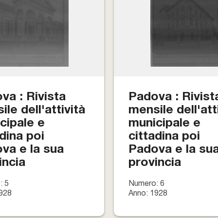
va : Rivista
Padova : Rivist
le dell'attività
mensile dell'att
cipale e
municipale e
adina poi
cittadina poi
va e la sua
Padova e la su
incia
provincia
: 5
Numero: 6
928
Anno: 1928