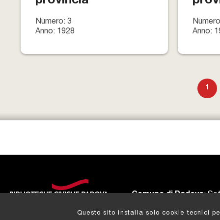
provincia
prov
Numero: 3
Numero
Anno: 1928
Anno: 1
Pagine
1
Comune di Padova
:
Set
Note legali
|
Crediti
|
Questo sito installa solo cookie tecnici p