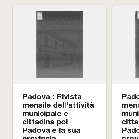
Padova : Rivista
Pado
mensile dell'attività
mensi
municipale e
muni
cittadina poi
citt
Padova e la sua
Pado