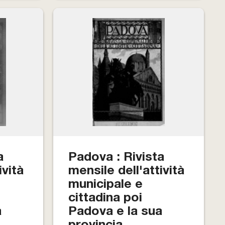
a
Padova : Rivista
ività
mensile dell'attività
municipale e
cittadina poi
a
Padova e la sua