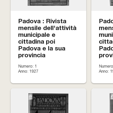
Padova : Rivista
Pado
mensile dell'attività
mensi
municipale e
muni
cittadina poi
citt
Padova e la sua
Pado
provincia
prov
Numero: 1
Numero
Anno: 1927
Anno: 1