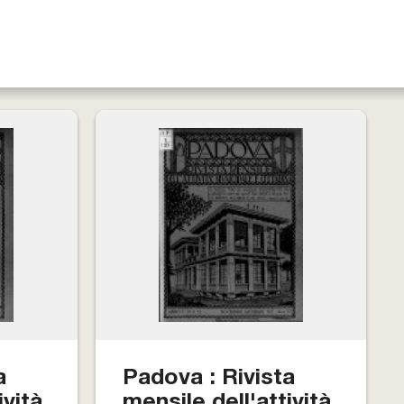
a
Padova : Rivista
ività
mensile dell'attività