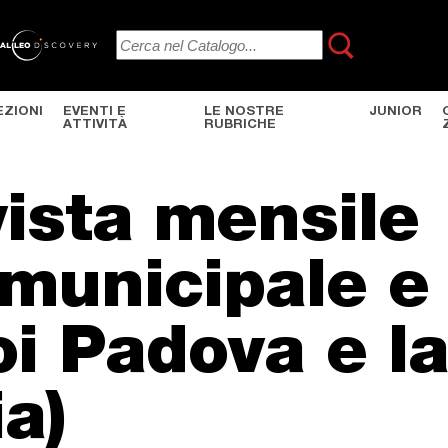
EZIONI
EVENTI E
LE NOSTRE
JUNIOR
ATTIVITÀ
RUBRICHE
vista mensile
à municipale e
oi Padova e l
a)