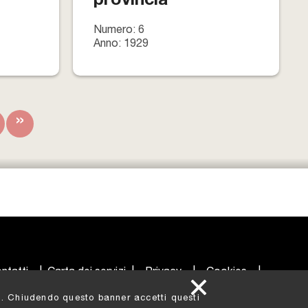
provincia
Numero: 6
Anno: 1929
»
ntatti
|
Carta dei servizi
|
Privacy
|
Cookies
|
ati. Chiudendo questo banner accetti questi