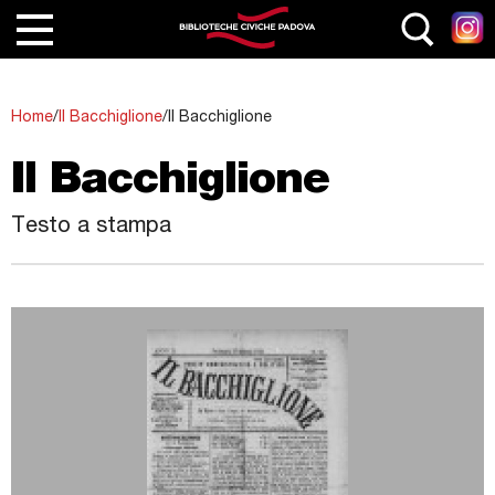
Salta al contenuto principale
Home
Home
/
Il Bacchiglione
/
Il Bacchiglione
Le Biblioteche
Il Bacchiglione
Servizi
Cataloghi
Testo a stampa
Collezioni
Eventi e Attività
Le nostre rubriche
Junior
Generazione Z